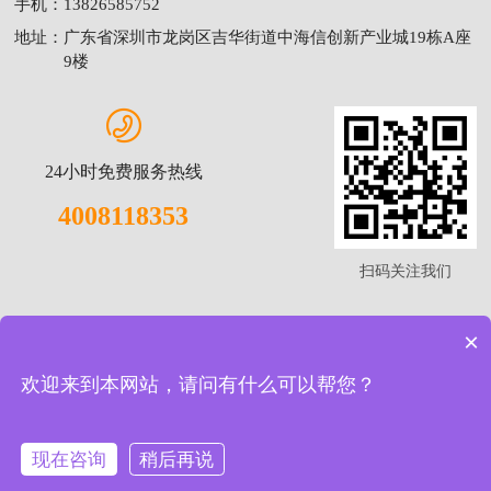
手机：
13826585752
地址：
广东省深圳市龙岗区吉华街道中海信创新产业城19栋A座
9楼
24小时免费服务热线
4008118353
扫码关注我们
×
友情链接:
水质检测仪
|
实验室配套
|
食品土壤仪器
|
水质检测仪器
|
粉尘检测仪
|
大气采样器
|
欢迎来到本网站，请问有什么可以帮您？
Copyright © 2025 广东宝诺建设工程有限公司 All Rights Reserved.
备案号：粤ICP备17048239号
现在咨询
稍后再说
法律声明
版权声明
隐私声明
服务协议
网站地图