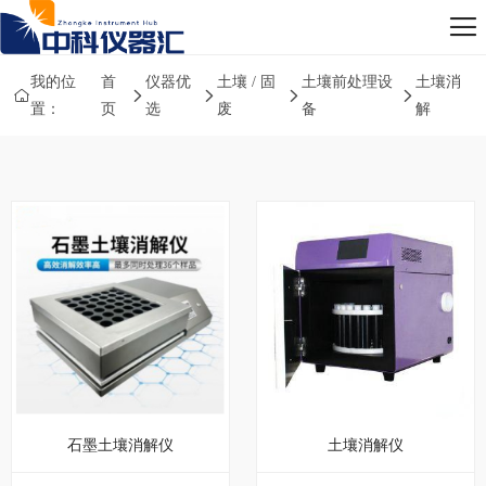
我的位
首
仪器优
土壤 / 固
土壤前处理设
土壤消
置：
页
选
废
备
解
石墨土壤消解仪
土壤消解仪