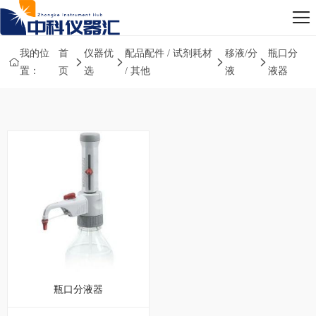
我的位
首
仪器优
配品配件 / 试剂耗材
移液/分
瓶口分
置：
页
选
/ 其他
液
液器
瓶口分液器