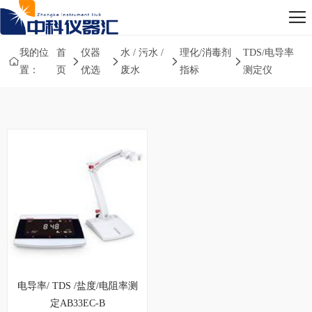
我的位
首
仪器
水 / 污水 /
理化/消毒剂
TDS/电导率
置：
页
优选
废水
指标
测定仪
电导率/ TDS /盐度/电阻率测
定AB33EC-B