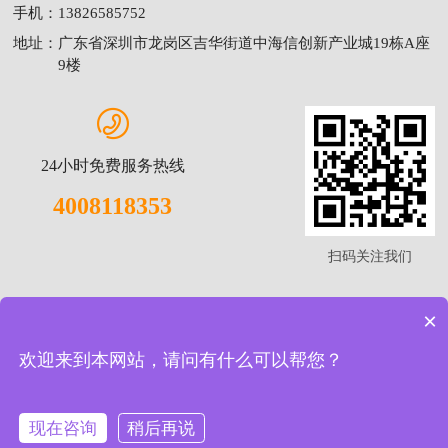
手机：
13826585752
地址：
广东省深圳市龙岗区吉华街道中海信创新产业城19栋A座
9楼
24小时免费服务热线
4008118353
扫码关注我们
×
友情链接:
水质检测仪
|
实验室配套
|
食品土壤仪器
|
水质检测仪器
|
粉尘检测仪
|
大气采样器
|
欢迎来到本网站，请问有什么可以帮您？
Copyright © 2025 广东宝诺建设工程有限公司 All Rights Reserved.
备案号：粤ICP备17048239号
现在咨询
稍后再说
法律声明
版权声明
隐私声明
服务协议
网站地图