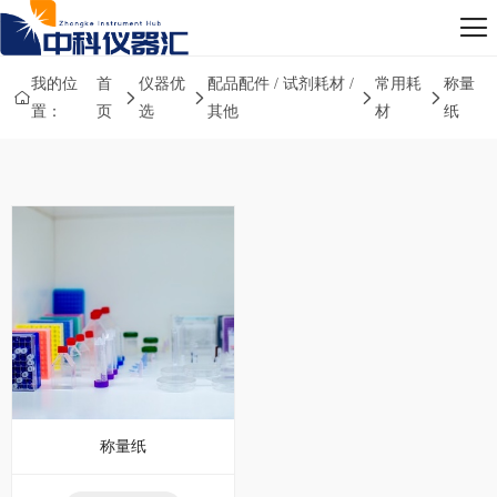
我的位
首
仪器优
配品配件 / 试剂耗材 /
常用耗
称量
置：
页
选
其他
材
纸
称量纸